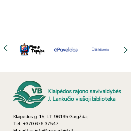
Klaipėdos rajono savivaldybės
J. Lankučio viešoji biblioteka
Klaipėdos g. 15, LT-96135 Gargždai,
Tel.: +370 676 37547
El. paštas: info@gargzdaivb.lt