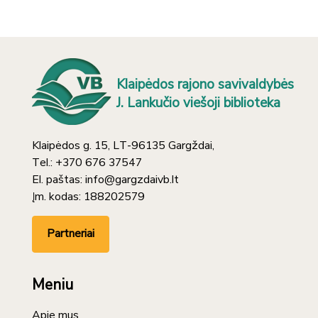
Klaipėdos rajono savivaldybės
J. Lankučio viešoji biblioteka
Klaipėdos g. 15, LT-96135 Gargždai,
Tel.: +370 676 37547
El. paštas: info@gargzdaivb.lt
Įm. kodas: 188202579
Partneriai
Meniu
Apie mus