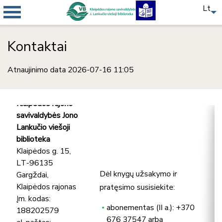
Lt
Kontaktai
Atnaujinimo data 2026-07-16 11:05
Klaipėdos rajono
savivaldybės Jono
Lankučio viešoji
biblioteka
Klaipėdos g. 15,
LT-96135
Dėl knygų užsakymo ir
Gargždai,
Klaipėdos rajonas
pratęsimo susisiekite:
Įm. kodas:
abonementas (II a.): +370
188202579
676 37547 arba