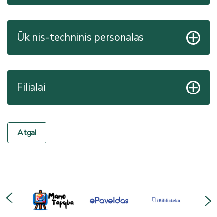
Ūkinis-techninis personalas
Filialai
Atgal