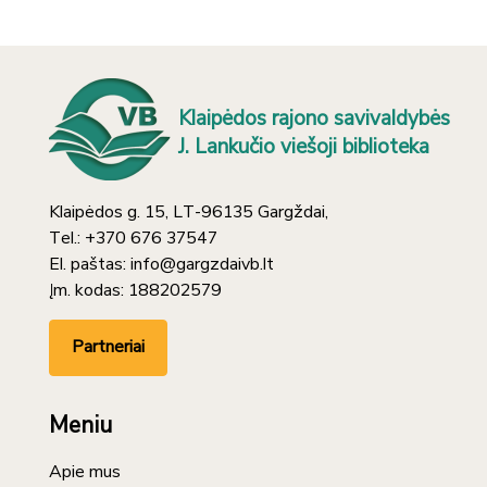
Klaipėdos rajono savivaldybės
J. Lankučio viešoji biblioteka
Klaipėdos g. 15, LT-96135 Gargždai,
Tel.: +370 676 37547
El. paštas: info@gargzdaivb.lt
Įm. kodas: 188202579
Partneriai
Meniu
Apie mus