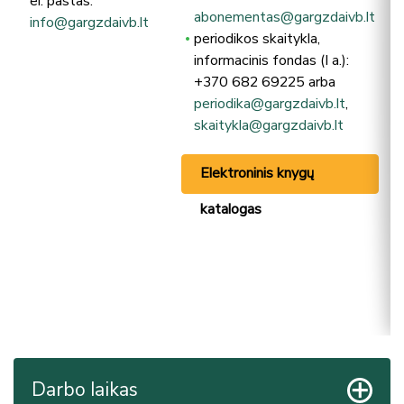
el. paštas:
abonementas@gargzdaivb.lt
info@gargzdaivb.lt
periodikos skaitykla,
informacinis fondas (I a.):
+370 682 69225 arba
periodika@gargzdaivb.lt
,
skaitykla@gargzdaivb.lt
Elektroninis knygų
katalogas
Darbo laikas