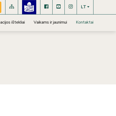
LT
cijos ištekliai
Vaikams ir jaunimui
Kontaktai