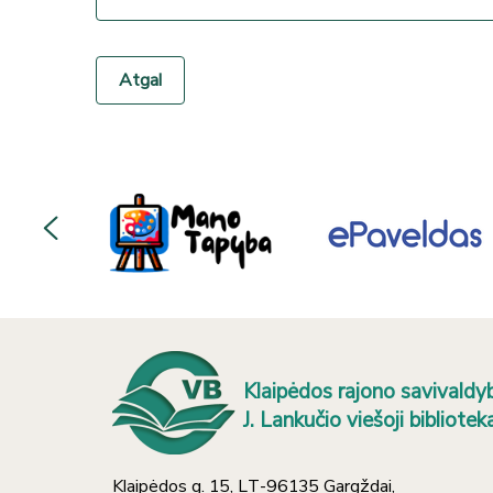
Atgal
Klaipėdos rajono savivaldy
J. Lankučio viešoji bibliotek
Klaipėdos g. 15, LT-96135 Gargždai,