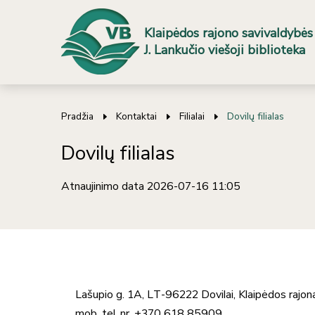
Klaipėdos rajono savivaldybės
J. Lankučio viešoji biblioteka
Pradžia
Kontaktai
Filialai
Dovilų filialas
Dovilų filialas
Atnaujinimo data 2026-07-16 11:05
Lašupio g. 1A, LT-96222 Dovilai, Klaipėdos rajon
mob. tel. nr. +370 618 85909