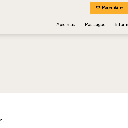
Paremkite!
Apie mus
Paslaugos
Informa
as,