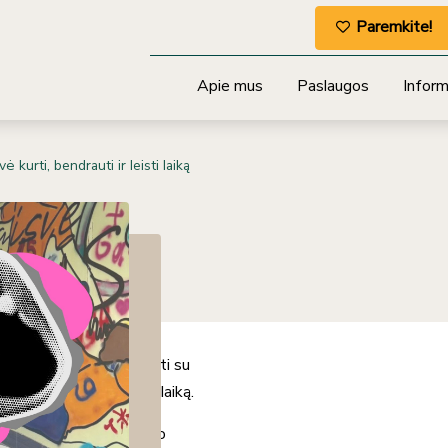
Paremkite!
Apie mus
Paslaugos
Informa
 kurti, bendrauti ir leisti laiką
dvė kurti,
rdvė, kurioje gali susitikti su
tiesiog jaukiai praleisti laiką.
tis nemokamai, iš anksto