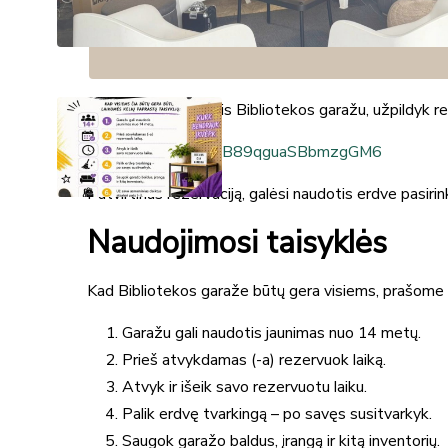
rezervavus laiką.
Kaip rezervuoti?
Norėdamas naudotis Bibliotekos garažu, užpildyk re
https://forms.gle/
DB89qguaSBbmzgGM6
Patvirtinus rezervaciją, galėsi naudotis erdve pasirink
Naudojimosi taisyklės
Kad Bibliotekos garaže būtų gera visiems, prašome lai
Garažu gali naudotis jaunimas nuo 14 metų.
Prieš atvykdamas (-a) rezervuok laiką.
Atvyk ir išeik savo rezervuotu laiku.
Palik erdvę tvarkingą – po savęs susitvarkyk.
Saugok garažo baldus, įrangą ir kitą inventorių.