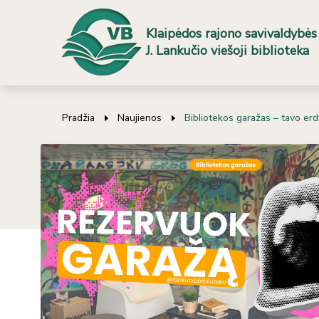
Klaipėdos rajono savivaldybės
J. Lankučio viešoji biblioteka
Pradžia
Naujienos
Bibliotekos garažas – tavo erdvė
Bibliotekos garažas – tavo er
bendrauti ir leisti laiką
Bibliotekos garažas
– tai jaunimui skirta laisvalaikio e
draugais, bendrauti, mokytis, kurti, planuoti veiklas ar 
Erdvė skirta jaunimui nuo
14 metų
ir ja galima naudo