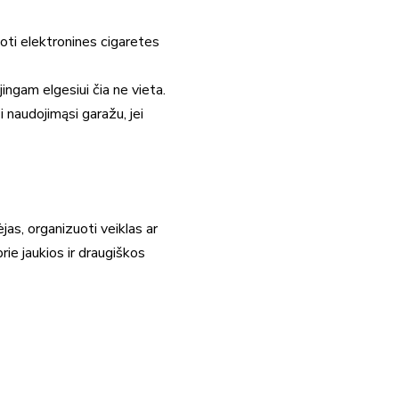
doti elektronines cigaretes
ingam elgesiui čia ne vieta.
i naudojimąsi garažu, jei
ėjas, organizuoti veiklas ar
prie jaukios ir draugiškos