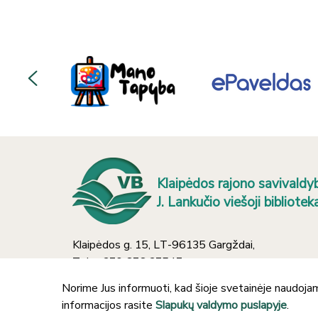
Klaipėdos rajono savivaldy
J. Lankučio viešoji bibliotek
Klaipėdos g. 15, LT-96135 Gargždai,
Tel.: +370 676 37547
El. paštas: info@gargzdaivb.lt
Norime Jus informuoti, kad šioje svetainėje naudojam
Įm. kodas: 188202579
informacijos rasite
Slapukų valdymo puslapyje
.