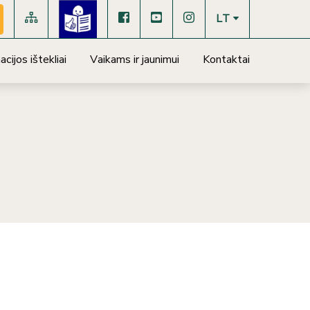
LT
cijos ištekliai
Vaikams ir jaunimui
Kontaktai