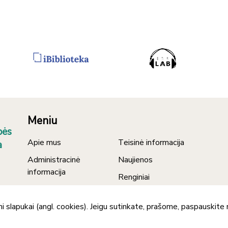
Meniu
bės
Apie mus
Teisinė informacija
a
Administracinė
Naujienos
informacija
Renginiai
Nuorodos
Asmens duomenų
i slapukai (angl. cookies). Jeigu sutinkate, prašome, paspauskit
Kontaktai
apsauga
Tyrimai ir analizės
Korupcijos prevencija