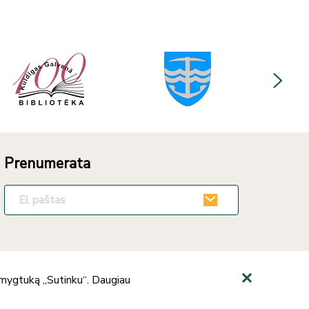
Prenumerata
e mygtuką „Sutinku“. Daugiau