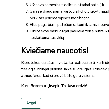
Už savo asmeninius daiktus atsakai pats (-i).
Garaže draudžiama vartoti alkoholį, rūkyti, nau
bei kitas psichotropines medžiagas.
Elkis pagarbiai – patyčioms, konfliktams ir pavoj
Bibliotekos darbuotojai pasilieka teisę nutraukt
nesilaikoma taisyklių.
Kviečiame naudotis!
Bibliotekos garažas – vieta, kur gali susitikti, kurti id
tiesiog turiningai praleisti laiką su draugais. Prisidėk 
atmosferos, kad ši erdvė būtų gera visiems.
Kurk. Bendrauk. Įkvėpk. Tai tavo erdvė!
Atgal