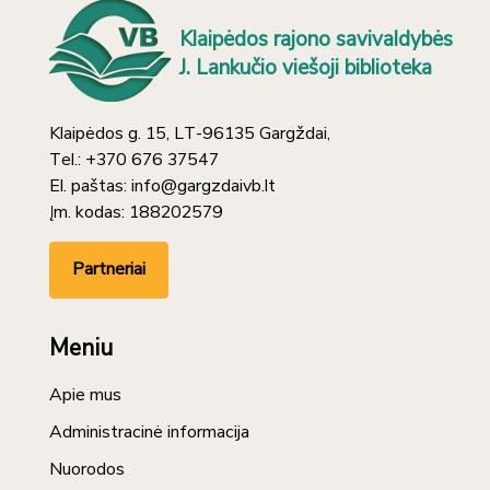
Klaipėdos rajono savivaldybės
J. Lankučio viešoji biblioteka
Klaipėdos g. 15, LT-96135 Gargždai,
Tel.: +370 676 37547
El. paštas: info@gargzdaivb.lt
Įm. kodas: 188202579
Partneriai
Meniu
Apie mus
Administracinė informacija
Nuorodos