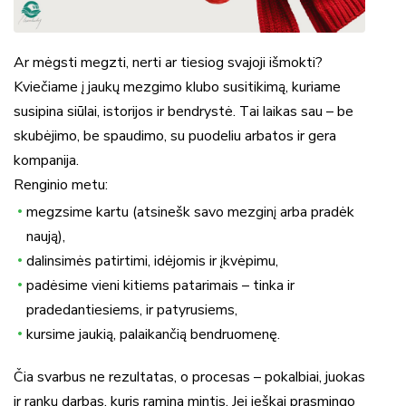
Ar mėgsti megzti, nerti ar tiesiog svajoji išmokti?
Kviečiame į jaukų mezgimo klubo susitikimą, kuriame
susipina siūlai, istorijos ir bendrystė. Tai laikas sau – be
skubėjimo, be spaudimo, su puodeliu arbatos ir gera
kompanija.
Renginio metu:
megzsime kartu (atsinešk savo mezginį arba pradėk
naują),
dalinsimės patirtimi, idėjomis ir įkvėpimu,
padėsime vieni kitiems patarimais – tinka ir
pradedantiesiems, ir patyrusiems,
kursime jaukią, palaikančią bendruomenę.
Čia svarbus ne rezultatas, o procesas – pokalbiai, juokas
ir rankų darbas, kuris ramina mintis. Jei ieškai prasmingo