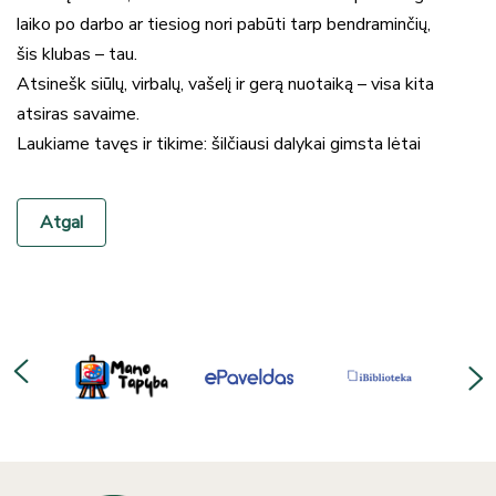
laiko po darbo ar tiesiog nori pabūti tarp bendraminčių,
šis klubas – tau.
Atsinešk siūlų, virbalų, vašelį ir gerą nuotaiką – visa kita
atsiras savaime.
Laukiame tavęs ir tikime: šilčiausi dalykai gimsta lėtai
Atgal