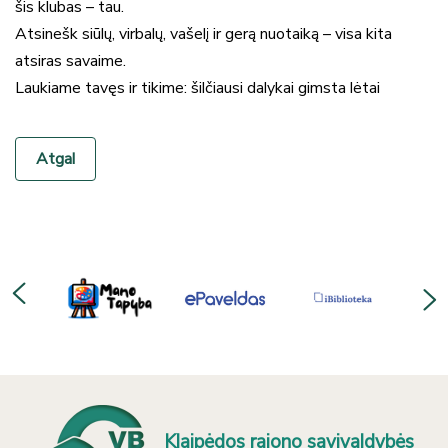
šis klubas – tau.
Atsinešk siūlų, virbalų, vašelį ir gerą nuotaiką – visa kita
atsiras savaime.
Laukiame tavęs ir tikime: šilčiausi dalykai gimsta lėtai
Atgal
Klaipėdos rajono savivaldybės