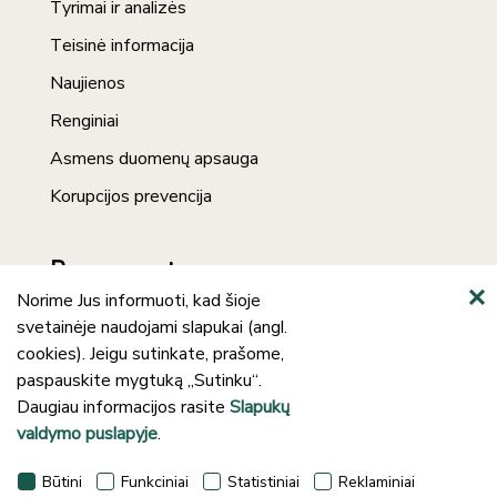
Tyrimai ir analizės
Teisinė informacija
Naujienos
Renginiai
Asmens duomenų apsauga
Korupcijos prevencija
Prenumerata
Norime Jus informuoti, kad šioje
svetainėje naudojami slapukai (angl.
cookies). Jeigu sutinkate, prašome,
paspauskite mygtuką „Sutinku“.
Daugiau informacijos rasite
Slapukų
valdymo puslapyje
.
©2024 Klaipėdos rajono savivaldybės J.
Būtini
Funkciniai
Statistiniai
Reklaminiai