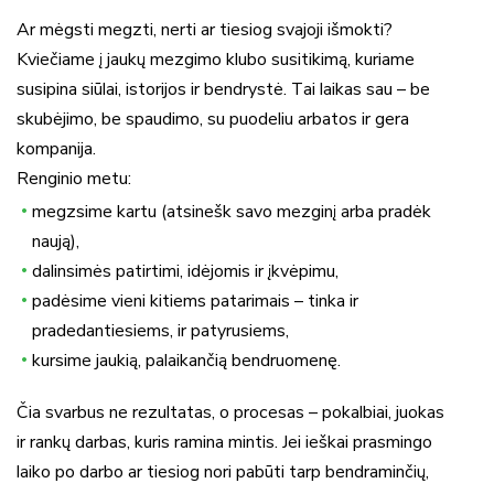
Ar mėgsti megzti, nerti ar tiesiog svajoji išmokti?
Kviečiame į jaukų mezgimo klubo susitikimą, kuriame
susipina siūlai, istorijos ir bendrystė. Tai laikas sau – be
skubėjimo, be spaudimo, su puodeliu arbatos ir gera
kompanija.
Renginio metu:
megzsime kartu (atsinešk savo mezginį arba pradėk
naują),
dalinsimės patirtimi, idėjomis ir įkvėpimu,
padėsime vieni kitiems patarimais – tinka ir
pradedantiesiems, ir patyrusiems,
kursime jaukią, palaikančią bendruomenę.
Čia svarbus ne rezultatas, o procesas – pokalbiai, juokas
ir rankų darbas, kuris ramina mintis. Jei ieškai prasmingo
laiko po darbo ar tiesiog nori pabūti tarp bendraminčių,