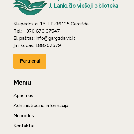
J. Lankučio viešoji biblioteka
Klaipėdos g. 15, LT-96135 Gargždai,
Tel.: +370 676 37547
El. paštas: info@gargzdaivb.lt
Įm. kodas: 188202579
Partneriai
Meniu
Apie mus
Administracinė informacija
Nuorodos
Kontaktai