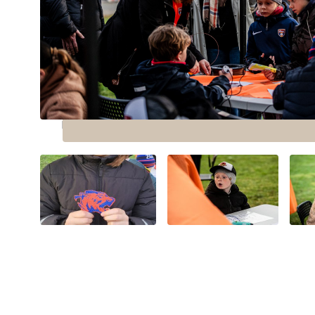
netikėtose vietose, kaip futbolo stadionas.
Vaikų ir jaunimo literatūros skyriaus darbuotojos kvi
kūrybiškumo ribas piešiant su 3D rašikliais. Su jais pi
atrodo iš pirmo žvilgsnio, tačiau kai kurių vaikų kr
nuoširdžios pagarbos ir susižavėjimo.
PASTABA. Nuotraukos Gargždų „Bangos“ fotogra