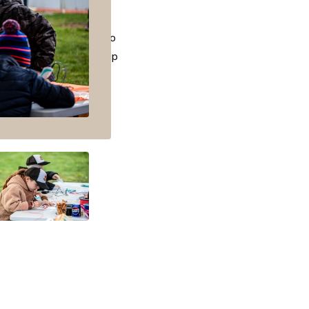
etė vaikus išbandyti savo
ešti nėra taip lengva, kaip
uopštumas buvo vertas
fo