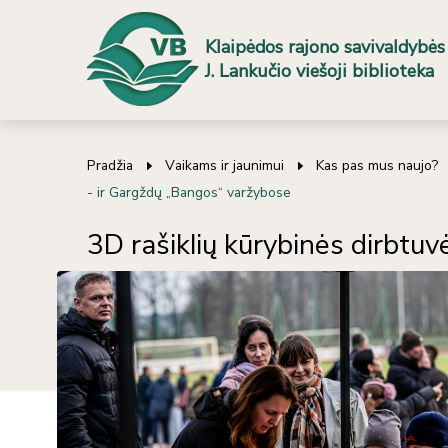
Klaipėdos rajono savivaldybės
J. Lankučio viešoji biblioteka
Pradžia
Vaikams ir jaunimui
Kas pas mus naujo?
- ir Gargždų „Bangos“ varžybose
3D rašiklių kūrybinės dirbtuv
„Bangos“ varžybose
Atnaujinimo data 2025-04-24 13:59
Kūrybinės dirbtuvės vyksta ne tik bibliotekos patalp