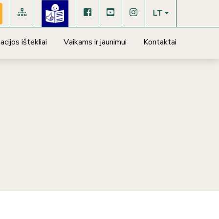
LT
cijos ištekliai
Vaikams ir jaunimui
Kontaktai