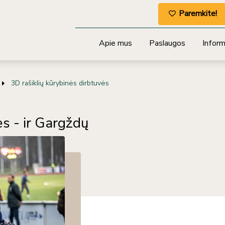
Paremkite!
Apie mus
Paslaugos
Informa
3D rašiklių kūrybinės dirbtuvės
ės - ir Gargždų
ose, bet ir tokiose