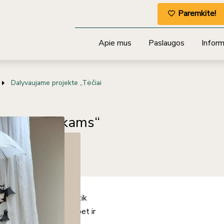
Paremkite!
Apie mus
Paslaugos
Informa
Dalyvaujame projekte „Tėčiai
 skaito vaikams“
giu Šidlausku, kuris ne tik
uoja linksmas daineles, bet ir