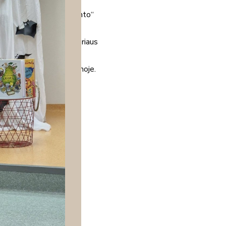
ėčiai skaito vaikams“.
“ grupe ir Gargždų „Kranto“
gren „Mijo, mano Mijo“,
storija“ bei paties autoriaus
orijos“.
isai rimtais šokiais scenoje.
. Iki kitų susitikimų!