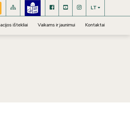
LT
cijos ištekliai
Vaikams ir jaunimui
Kontaktai