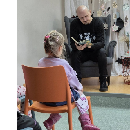
skaito SKAITO kaip TĖTIS, dalyvaujantis projekte „T
Su Gargždų lopšelio - darželio „Naminukas“ „Ežiukų
progimnazijos 3A klase klausėmės ištraukų iš A. Lind
Jakob Martin Strid „Nepaprasta milžiniškos kriaušės i
sukurtas nepaprastas istorijas iš knygos „Savanos ist
Skaitymus papildė muzika ir dainelės, kurios baigėsi v
Dėkojame autoriui už vizitą ir linksmą rytą bibliotekoje