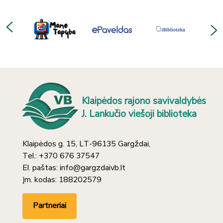
Klaipėdos rajono savivaldybės
J. Lankučio viešoji biblioteka
Klaipėdos g. 15, LT-96135 Gargždai,
Tel.: +370 676 37547
El. paštas: info@gargzdaivb.lt
Įm. kodas: 188202579
Partneriai