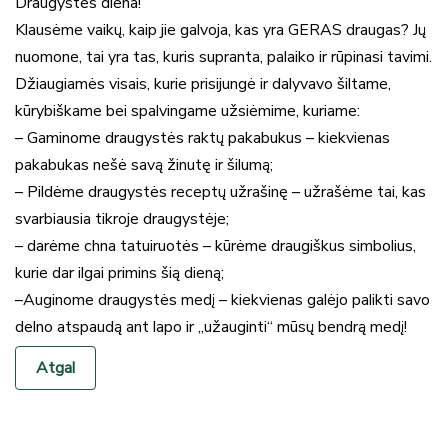
Draugystės diena!
Klausėme vaikų, kaip jie galvoja, kas yra GERAS draugas? Jų
nuomone, tai yra tas, kuris supranta, palaiko ir rūpinasi tavimi.
Džiaugiamės visais, kurie prisijungė ir dalyvavo šiltame,
kūrybiškame bei spalvingame užsiėmime, kuriame:
– Gaminome draugystės raktų pakabukus – kiekvienas
pakabukas nešė savą žinutę ir šilumą;
– Pildėme draugystės receptų užrašinę – užrašėme tai, kas
svarbiausia tikroje draugystėje;
– darėme chna tatuiruotės – kūrėme draugiškus simbolius,
kurie dar ilgai primins šią dieną;
–Auginome draugystės medį – kiekvienas galėjo palikti savo
delno atspaudą ant lapo ir „užauginti“ mūsų bendrą medį!
Atgal