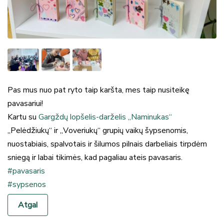
Pas mus nuo pat ryto taip karšta, mes taip nusiteikę
pavasariui!
Kartu su
Gargždų lopšelis-darželis „Naminukas“
„Pelėdžiukų“ ir „Voveriukų“ grupių vaikų šypsenomis,
nuostabiais, spalvotais ir šilumos pilnais darbeliais tirpdėm
sniegą ir labai tikimės, kad pagaliau ateis pavasaris.
#pavasaris
#sypsenos
Atgal