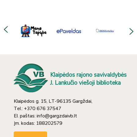
Klaipėdos rajono savivaldybės
J. Lankučio viešoji biblioteka
Klaipėdos g. 15, LT-96135 Gargždai,
Tel.: +370 676 37547
El. paštas: info@gargzdaivb.lt
Įm. kodas: 188202579