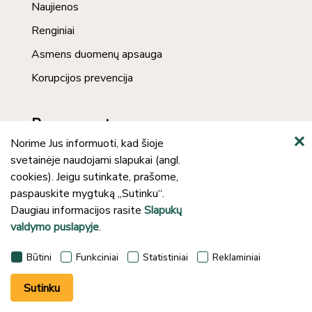
Naujienos
Renginiai
Asmens duomenų apsauga
Korupcijos prevencija
Prenumerata
Norime Jus informuoti, kad šioje
svetainėje naudojami slapukai (angl.
cookies). Jeigu sutinkate, prašome,
paspauskite mygtuką „Sutinku“.
Daugiau informacijos rasite
Slapukų
valdymo puslapyje
.
©2024 Klaipėdos rajono savivaldybės J.
Būtini
Funkciniai
Statistiniai
Reklaminiai
Lankučio viešoji biblioteka
Sutinku