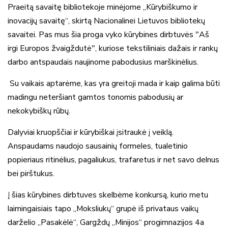
Praeitą savaitę bibliotekoje minėjome „Kūrybiškumo ir
inovacijų savaitę“, skirtą Nacionalinei Lietuvos bibliotekų
savaitei. Pas mus šia proga vyko kūrybines dirbtuvės "Aš
irgi Europos žvaigždutė", kuriose tekstiliniais dažais ir rankų
darbo antspaudais naujinome pabodusius marškinėlius.
Su vaikais aptarėme, kas yra greitoji mada ir kaip galima būti
madingu neteršiant gamtos tonomis pabodusių ar
nekokybiškų rūbų.
Dalyviai kruopščiai ir kūrybiškai įsitraukė į veiklą.
Anspaudams naudojo sausainių formeles, tualetinio
popieriaus ritinėlius, pagaliukus, trafaretus ir net savo delnus
bei pirštukus.
Į šias kūrybines dirbtuves skelbėme konkursą, kurio metu
laimingaisiais tapo „Moksliukų“ grupė iš privataus vaikų
darželio „Pasakėlė“, Gargždų „Minijos“ progimnazijos 4a