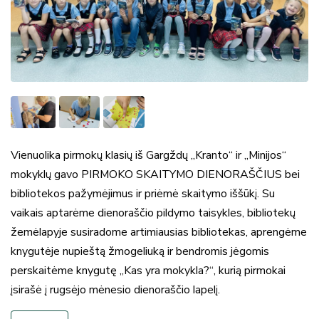
Vienuolika pirmokų klasių iš Gargždų „Kranto“ ir „Minijos“
mokyklų gavo PIRMOKO SKAITYMO DIENORAŠČIUS bei
bibliotekos pažymėjimus ir priėmė skaitymo iššūkį. Su
vaikais aptarėme dienoraščio pildymo taisykles, bibliotekų
žemėlapyje susiradome artimiausias bibliotekas, aprengėme
knygutėje nupieštą žmogeliuką ir bendromis jėgomis
perskaitėme knygutę „Kas yra mokykla?“, kurią pirmokai
įsirašė į rugsėjo mėnesio dienoraščio lapelį.