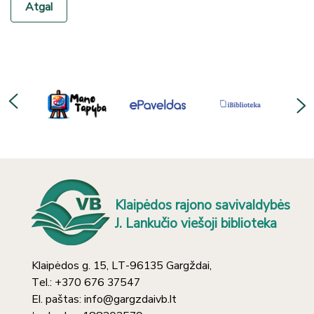
Atgal
Klaipėdos rajono savivaldybės
J. Lankučio viešoji biblioteka
Klaipėdos g. 15, LT-96135 Gargždai,
Tel.: +370 676 37547
El. paštas: info@gargzdaivb.lt