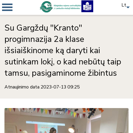
Lt
Su Gargždų "Kranto"
progimnazija 2a klase
išsiaiškinome ką daryti kai
sutinkam lokį, o kad nebūtų taip
tamsu, pasigaminome žibintus
Atnaujinimo data 2023-07-13 09:25