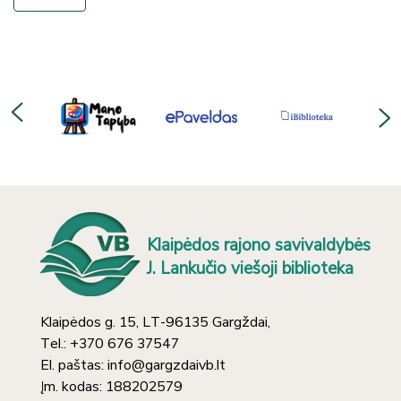
Klaipėdos rajono savivaldybės
J. Lankučio viešoji biblioteka
Klaipėdos g. 15, LT-96135 Gargždai,
Tel.: +370 676 37547
El. paštas: info@gargzdaivb.lt
Įm. kodas: 188202579