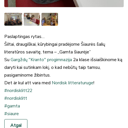
Paslaptingas rytas…
Šiltai, draugiškai, kūrybingai pradėjome Šiaurės šalių
literatūros savaitę, tema – „Gamta šiaurėje”
Su
Gargždų "Kranto" progimnazija
2a klase išsiaiškinome ką
daryti kai sutinkam lokį, o kad nebūtų taip tamsu,
pasigaminome žibintus.
Det är kul att vara med
Nordisk litteraturuge
!
#nordisklitt22
#nordisklitt
#gamta
#siaure
Atgal