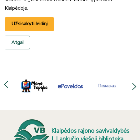
Klaipėdoje.
Užsisakyti leidinį
Atgal
Klaipėdos rajono savivaldybės
J. Lankučio viešoji biblioteka