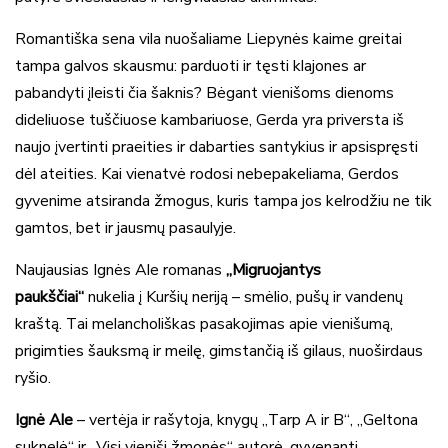
Romantiška sena vila nuošaliame Liepynės kaime greitai
tampa galvos skausmu: parduoti ir tęsti klajones ar
pabandyti įleisti čia šaknis? Bėgant vienišoms dienoms
dideliuose tuščiuose kambariuose, Gerda yra priversta iš
naujo įvertinti praeities ir dabarties santykius ir apsispręsti
dėl ateities. Kai vienatvė rodosi nebepakeliama, Gerdos
gyvenime atsiranda žmogus, kuris tampa jos kelrodžiu ne tik
gamtos, bet ir jausmų pasaulyje.
Naujausias Ignės Ale romanas
„Migruojantys
paukščiai“
nukelia į Kuršių neriją – smėlio, pušų ir vandenų
kraštą. Tai melancholiškas pasakojimas apie vienišumą,
prigimties šauksmą ir meilę, gimstančią iš gilaus, nuoširdaus
ryšio.
Ignė Ale
– vertėja ir rašytoja, knygų „Tarp A ir B“, „Geltona
suknelė“ ir „Visi vieniši žmonės“ autorė, gyvenanti