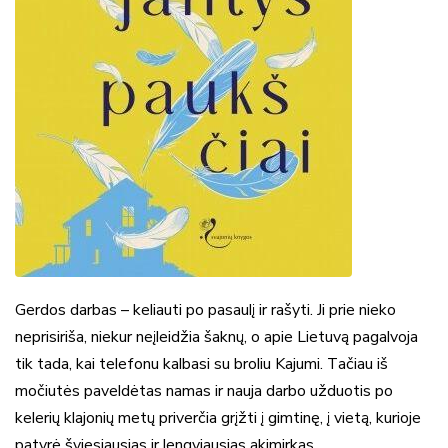
Gerdos darbas – keliauti po pasaulį ir rašyti. Ji prie nieko
neprisiriša, niekur neįleidžia šaknų, o apie Lietuvą pagalvoja
tik tada, kai telefonu kalbasi su broliu Kajumi. Tačiau iš
močiutės paveldėtas namas ir nauja darbo užduotis po
kelerių klajonių metų priverčia grįžti į gimtinę, į vietą, kurioje
patyrė šviesiausias ir lengviausias akimirkas.