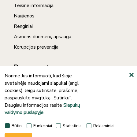
Teisinė informacija
Naujienos
Renginiai
Asmens duomenų apsauga
Korupcijos prevencija
Prenumerata
Norime Jus informuoti, kad šioje
svetainėje naudojami slapukai (angl.
cookies). Jeigu sutinkate, prašome,
paspauskite mygtuką „Sutinku“.
Daugiau informacijos rasite
Slapukų
valdymo puslapyje
.
©2024 Klaipėdos rajono savivaldybės J.
Būtini
Funkciniai
Statistiniai
Reklaminiai
Lankučio viešoji biblioteka