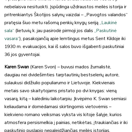
nebelaisva nesituokti. Įspūdinga uždraustos meilės istorija ir
pritrenkiantys Škotijos salynų vaizdai – „Pavogtos valandos“
pratęsia šiuo metu rašomą penkių knygų seriją
„Laukinė
sala“
(lietuvių k. jau pasirodė pirmoji jos dalis
„Paskutinė
vasara“
), pasakojančią apie lemtingus metus Sent Kildoje iki
1930 m. evakuacijos, kai iš salos buvo išgabenti paskutiniai
36 jos gyventojai.
Karen Swan
(Karen Svon) – buvusi mados žurnalistė,
daugiau nei dvidešimties tarptautinių bestselerių autorė,
sulaukusi didžiulio populiarumo ir Lietuvoje. Kiekvienais
metais savo skaitytojams pristato po dvi knygas: vieną
vasarą, kitą – kalėdiniu laikotarpiu. Įkvėpimo K. Swan semiasi
keliaudama ir domėdamasi skirtingomis vietovėmis –
kiekvieno romano veiksmas vyksta vis kitoje šalyje, kurios
atmosfera persismelkia į painias, netikėtas, įtraukiančias ir iki
paskutinio puslapio nepaleidžiančias meilės istorijas.