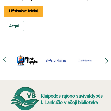
Užsisakyti leidinį
Atgal
Klaipėdos rajono savivaldybės
J. Lankučio viešoji biblioteka