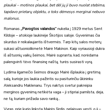
plaukai – motinos plaukai, bet dėl jų ji buvo nuolat stebima,
tapdavo prietarų objektu, o toks dėmesys merginai nebuvo
malonus.
Romanas
„Pavogtos valandos“
nukelia į 1929 metus Sent
Kildoje – atokioje laukinėje Škotijos saloje. Gyvenimas čia
skurdus ir reikalaujantis ištvermės. Tarp kitų salos moterų
sukasi aštuoniolikmetė Mairė Makinon. Kaip vyriausioji dukra
iš aštuonių vaikų šeimos, Mairė supranta, kad, norėdama
palengvinti tėvo finansinę naštą, turės susirasti vyrą.
Lydima ilgamečio šeimos draugo Mairė išplaukia į gretimą
salą, kurioje jos laukia pažintis su pasiturinčiu ūkininku
Aleksandru Maklenanu. Trys naktys svetur pakreipia
merginos gyvenimą netikėta vaga – ji stipriai pamilsta, deja,
ne tą, kuriam prižada savo ranką...
Vyras, prie kurio linksta Mairės širdis, nelaisvas vesti, o ji –