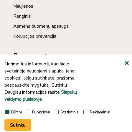
Naujienos
Renginiai
Asmens duomenų apsauga
Korupcijos prevencija
Prenumerata
Norime Jus informuoti, kad šioje
svetainėje naudojami slapukai (angl.
cookies). Jeigu sutinkate, prašome,
paspauskite mygtuką „Sutinku“.
Daugiau informacijos rasite
Slapukų
valdymo puslapyje
.
©2024 Klaipėdos rajono savivaldybės J.
Būtini
Funkciniai
Statistiniai
Reklaminiai
Lankučio viešoji biblioteka
Sutinku