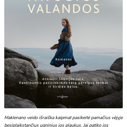
Maklenano veido išraiška kaipmat pasikeitė pamačius vėjyje
besiplaikstančius ugninius jos plaukus. Jai patiko jos