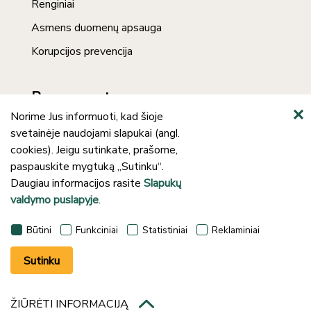
Renginiai
Asmens duomenų apsauga
Korupcijos prevencija
Prenumerata
Norime Jus informuoti, kad šioje
svetainėje naudojami slapukai (angl.
cookies). Jeigu sutinkate, prašome,
paspauskite mygtuką „Sutinku“.
Daugiau informacijos rasite
Slapukų
valdymo puslapyje
.
©2024 Klaipėdos rajono savivaldybės J.
Būtini
Funkciniai
Statistiniai
Reklaminiai
Lankučio viešoji biblioteka
Sutinku
ŽIŪRĖTI INFORMACIJĄ
Sprendimas:
UAB „Fresh Media“