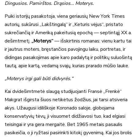
Dingusios. Pamirštos. Drąsios... Moterys.
Puiki istorijų pasakotoja, viena geriausių New York Times
autorių, sukūrusi „Lakštingalą“ ir „Keturis vėjus“, pristato
sukrečiančią ir Ameriką pakeitusią epochą — septintąjį XX a.
dešimtmetį.
„Moterys“
— išskirtinis romanas: vienu kartu tai
ir jautrus moters, bręstančios pavojingu laiku, portretas, ir
didingas pasakojimas apie karo padalytą ir politikų suluošintą
tautą, apie kartą, vedamą svajų, kurias prarado mūšio lauke.
„Moterys irgi gali būti didvyrės.“
Kai dvidešimtmetė slaugą studijuojanti Fransė „Frenkė“
Makgrat išgirsta šiuos netikėtus žodžius, jai tarsi atsiveria
akys. Užaugusi idiliškoje Koronado saloje, globojama
konservatyvių tėvų, ji visuomet didžiavosi tuo, kad elgiasi
teisingai ir yra gera mergaitė. Bet 1965 metais pasaulis
pasikeičia, o ji ryžtasi pasirinkti kitokį gyvenimą. Kai jos brolis