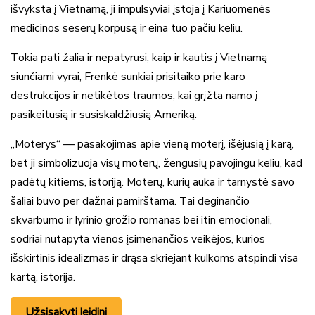
išvyksta į Vietnamą, ji impulsyviai įstoja į Kariuomenės
medicinos seserų korpusą ir eina tuo pačiu keliu.
Tokia pati žalia ir nepatyrusi, kaip ir kautis į Vietnamą
siunčiami vyrai, Frenkė sunkiai prisitaiko prie karo
destrukcijos ir netikėtos traumos, kai grįžta namo į
pasikeitusią ir susiskaldžiusią Ameriką.
„Moterys“ — pasakojimas apie vieną moterį, išėjusią į karą,
bet ji simbolizuoja visų moterų, žengusių pavojingu keliu, kad
padėtų kitiems, istoriją. Moterų, kurių auka ir tarnystė savo
šaliai buvo per dažnai pamirštama. Tai deginančio
skvarbumo ir lyrinio grožio romanas bei itin emocionali,
sodriai nutapyta vienos įsimenančios veikėjos, kurios
išskirtinis idealizmas ir drąsa skriejant kulkoms atspindi visa
kartą, istorija.
Užsisakyti leidinį