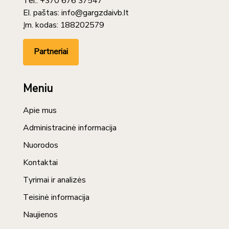
Tel.: +370 676 37547
El. paštas: info@gargzdaivb.lt
Įm. kodas: 188202579
Partneriai
Meniu
Apie mus
Administracinė informacija
Nuorodos
Kontaktai
Tyrimai ir analizės
Teisinė informacija
Naujienos