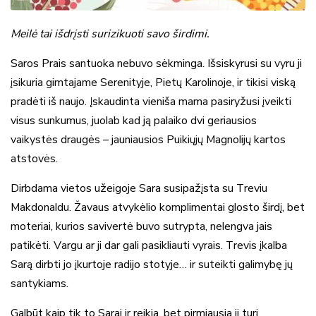
Meilė tai išdrįsti surizikuoti savo širdimi.
Saros Prais santuoka nebuvo sėkminga. Išsiskyrusi su vyru ji
įsikuria gimtajame Serenityje, Pietų Karolinoje, ir tikisi viską
pradėti iš naujo. Įskaudinta vieniša mama pasiryžusi įveikti
visus sunkumus, juolab kad ją palaiko dvi geriausios
vaikystės draugės – jauniausios Puikiųjų Magnolijų kartos
atstovės.
Dirbdama vietos užeigoje Sara susipažįsta su Treviu
Makdonaldu. Žavaus atvykėlio komplimentai glosto širdį, bet
moteriai, kurios savivertė buvo sutrypta, nelengva jais
patikėti. Vargu ar ji dar gali pasikliauti vyrais. Trevis įkalba
Sarą dirbti jo įkurtoje radijo stotyje… ir suteikti galimybę jų
santykiams.
Galbūt kaip tik to Sarai ir reikia, bet pirmiausia ji turi