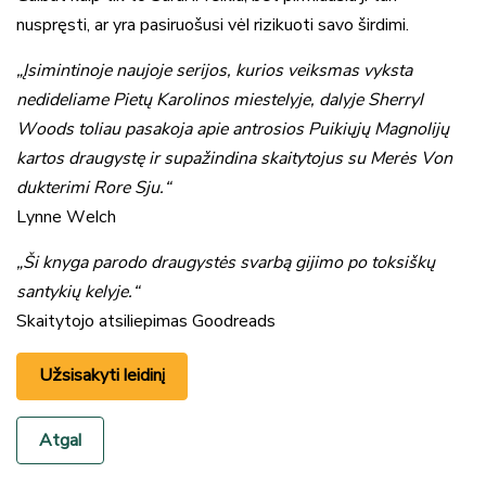
nuspręsti, ar yra pasiruošusi vėl rizikuoti savo širdimi.
„Įsimintinoje naujoje serijos, kurios veiksmas vyksta
nedideliame Pietų Karolinos miestelyje, dalyje Sherryl
Woods toliau pasakoja apie antrosios Puikiųjų Magnolijų
kartos draugystę ir supažindina skaitytojus su Merės Von
dukterimi Rore Sju.“
Lynne Welch
„Ši knyga parodo draugystės svarbą gijimo po toksiškų
santykių kelyje.“
Skaitytojo atsiliepimas Goodreads
Užsisakyti leidinį
Atgal