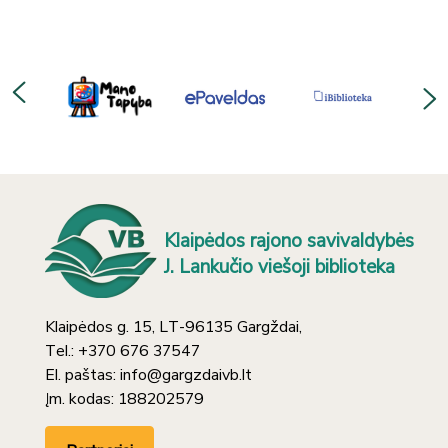
Klaipėdos rajono savivaldybės
J. Lankučio viešoji biblioteka
Klaipėdos g. 15, LT-96135 Gargždai,
Tel.: +370 676 37547
El. paštas: info@gargzdaivb.lt
Įm. kodas: 188202579