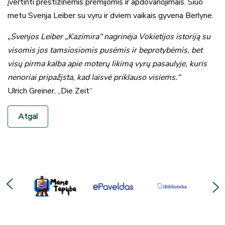
įvertinti prestižinėmis premijomis ir apdovanojimais. Šiuo
metu Svenja Leiber su vyru ir dviem vaikais gyvena Berlyne.
„Svenjos Leiber „Kazimira“ nagrinėja Vokietijos istoriją su
visomis jos tamsiosiomis pusėmis ir beprotybėmis, bet
visų pirma kalba apie moterų likimą vyrų pasaulyje, kuris
nenoriai pripažįsta, kad laisvė priklauso visiems.“
Ulrich Greiner, „Die Zeit“
Atgal