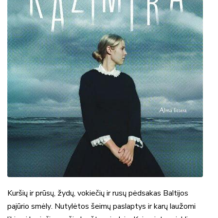
Kuršių ir prūsų, žydų, vokiečių ir rusų pėdsakas Baltijos
pajūrio smėly. Nutylėtos šeimų paslaptys ir karų laužomi