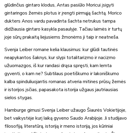
glūdinčius gintaro klodus, Antas pasiūlo Moricui įsigyti
gintaringos žemės plotus ir įrengti pirmąją šachtą. Morico
dukters Anos vardu pavadinta šachta netrukus tampa
didžiausia gintaro kasykla pasaulyje. Tačiau laimės ir turtų
joje sūrų prakaitą liejusiems žmonėms ji taip ir neatneša.
Svenja Leiber romane kelia klausimus: kur glūdi tautinės
neapykantos šaknys, kur slypi totalitarizmo ir nacizmo
užuomazgos, iš kur randasi drąsa spręsti, kam lemta
gyventi, o kam ne? Subtilaus poetiškumo ir lakoniškumo
kalba spinduliuojantis romanas atveria mitines prūsų žemės
ir istorijos įsčias, papasakota istorija užgaus jautriausias
sielos stygas.
Hamburge gimusi Svenja Leiber užaugo Šiaurės Vokietijoje,
bet vaikystėje kurį laiką gyveno Saudo Arabijoje. Ji studijavo
filosofiją, literatūrą, istoriją ir meno istoriją, jos kūriniai