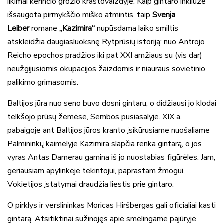
likimai kerinčio grožio kraštovaizdyje. Kaip gintaro inkliuze
išsaugota pirmykščio miško atmintis, taip
Svenja
Leiber
romane
„Kazimira“
nupūsdama laiko smiltis
atskleidžia daugiasluoksnę Rytprūsių istoriją: nuo Antrojo
Reicho epochos pradžios iki pat XXI amžiaus su (vis dar)
neužgijusiomis okupacijos žaizdomis ir niauraus sovietinio
palikimo grimasomis.
Baltijos jūra nuo seno buvo dosni gintaru, o didžiausi jo klodai
telkšojo prūsų žemėse, Sembos pusiasalyje. XIX a.
pabaigoje ant Baltijos jūros kranto įsikūrusiame nuošaliame
Palmininkų kaimelyje Kazimira slapčia renka gintarą, o jos
vyras Antas Damerau gamina iš jo nuostabias figūrėles. Jam,
geriausiam apylinkėje tekintojui, paprastam žmogui,
Vokietijos įstatymai draudžia liestis prie gintaro.
O pirklys ir verslininkas Moricas Hiršbergas gali oficialiai kasti
gintarą. Atsitiktinai sužinojęs apie smėlingame pajūryje