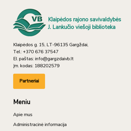
Klaipėdos rajono savivaldybės
J. Lankučio viešoji biblioteka
Klaipėdos g. 15, LT-96135 Gargždai,
Tel.: +370 676 37547
El. paštas: info@gargzdaivb.lt
Įm. kodas: 188202579
Partneriai
Meniu
Apie mus
Administracinė informacija