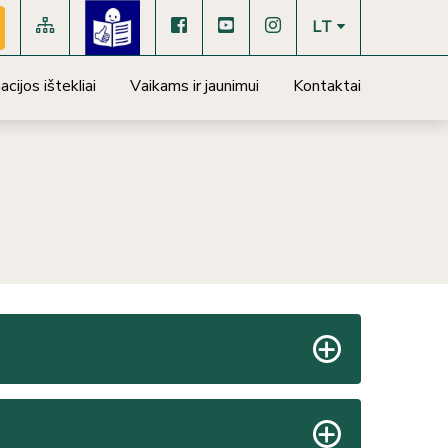
LT
cijos ištekliai
Vaikams ir jaunimui
Kontaktai