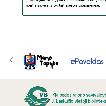
išeiti į laisvę ir įsitvirtinti naujoje visuomenėje.
Klaipėdos rajono savivaldy
J. Lankučio viešoji bibliotek