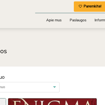
Paremkite!
Apie mus
Paslaugos
Informa
gos
uo
nuo