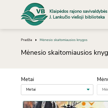
Klaipėdos rajono savivaldybės
J. Lankučio viešoji biblioteka
Pradžia
Mėnesio skaitomiausios knygos
Mėnesio skaitomiausios kny
Metai
Mėn
Metai
Mė