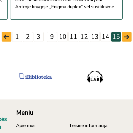
Antroje knygoje „Enigma duplex“ vėl susitiksime
pamėgtus veikėjus ir leisimės į painų
žmogžudysčių tyrimą.
1
2
3
9
10
11
12
13
14
15
...
Meniu
bės
Apie mus
Teisinė informacija
a