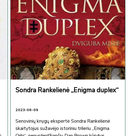
Sondra Rankelienė „Enigma duplex“
2023-06-09
Senovinių knygų ekspertė Sondra Rankelienė
skaitytojus sužavėjo istoriniu trileriu „Enigma
i,
Orbi“, nenusileidžiančiu Dan Brown kūrybai.