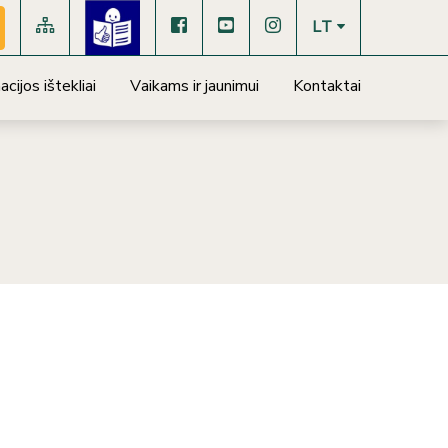
LT
cijos ištekliai
Vaikams ir jaunimui
Kontaktai