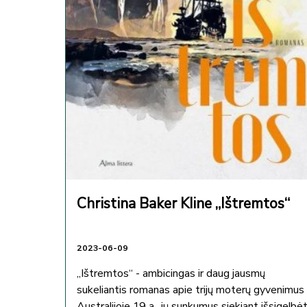
Christina Baker Kline „Ištremtos“
2023-06-09
„Ištremtos“ - ambicingas ir daug jausmų
sukeliantis romanas apie trijų moterų gyvenimus
Australijoje 19 a., jų sunkumus siekiant išsigelbėt